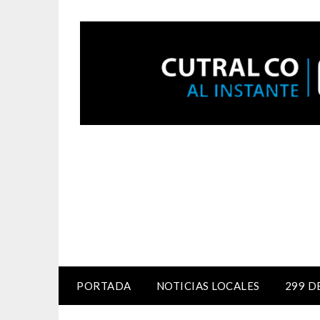
PORTADA
NOTICIAS LOCALES
299 D