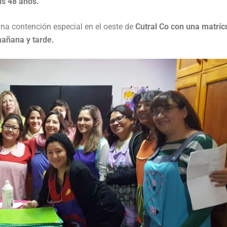
us 48 años.
 una contención especial en el oeste de
Cutral Co con una matríc
mañana y tarde.