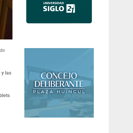
 de
 y las
blets