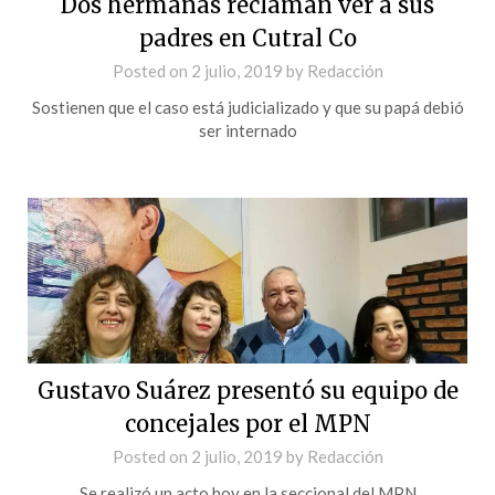
Dos hermanas reclaman ver a sus
padres en Cutral Co
Posted on
2 julio, 2019
by
Redacción
Sostienen que el caso está judicializado y que su papá debió
ser internado
Gustavo Suárez presentó su equipo de
concejales por el MPN
Posted on
2 julio, 2019
by
Redacción
Se realizó un acto hoy en la seccional del MPN