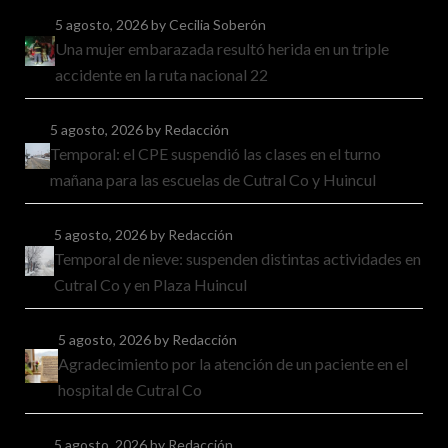
5 agosto, 2026
by Cecilia Soberón
Una mujer embarazada resultó herida en un triple
accidente en la ruta nacional 22
5 agosto, 2026
by Redacción
Temporal: el CPE suspendió las clases en el turno
mañana para las escuelas de Cutral Co y Huincul
5 agosto, 2026
by Redacción
Temporal de nieve: suspenden distintas actividades en
Cutral Co y en Plaza Huincul
5 agosto, 2026
by Redacción
Agradecimiento por la atención de un paciente en el
hospital de Cutral Co
5 agosto, 2026
by Redacción