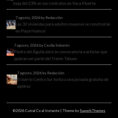
baja del 23% en sus contratos en Vaca Muerta
7 agosto, 2026
by Redacción
Las 32 viviendas para adultos mayores se construirán
en Plaza Huincul
7 agosto, 2026
by Cecilia Soberón
Piedra del Águila abre la convocatoria a artistas que
quieran ser parte del Tremn Tahuen
7 agosto, 2026
by Redacción
El barrio Centro Sur invita a una jornada gratuita de
ajedrez
©2026 Cutral Co al Instante
| Theme by
SuperbThemes