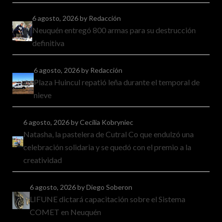
6 agosto, 2026
by Redacción
Neuquén entregó 800 armas para su destrucción
definitiva
6 agosto, 2026
by Redacción
Plaza Huincul repatió leña durante el temporal de
nieve
6 agosto, 2026
by Cecilia Kobryniec
Natasha, la pastelera de Cutral Co que endulzó una
celebración solidaria y se quedó con el premio a la
creatividad
6 agosto, 2026
by Diego Soberon
LIFUNE dictará capacitación sobre el Sistema
COMET en Neuquén