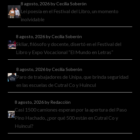
8 agosto, 2026
by Cecilia Soberón
Leí poesía en el Festival del Libro, un momento
inolvidable
8 agosto, 2026
by Cecilia Soberón
Skliar, filósofo y docente, disertó en el Festival del
Libro y Expo Vocacional “El Mundo en Letras”
8 agosto, 2026
by Cecilia Soberón
Paro de trabajadores de Unipa, que brinda seguridad
en las escuelas de Cutral Co y Huincul
8 agosto, 2026
by Redacción
Casi 1500 camiones esperan por la apertura del Paso
Pino Hachado, ¿por qué 500 están en Cutral Co y
Huincul?