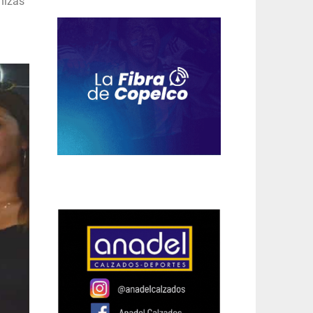
nizas”