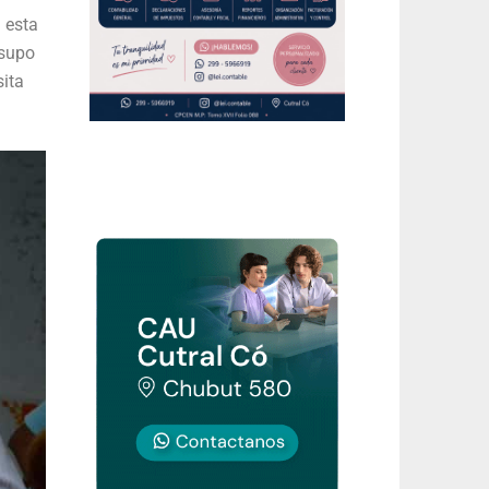
 esta
 supo
sita