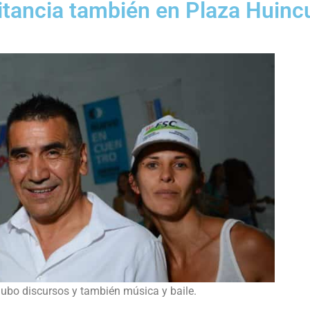
itancia también en Plaza Huinc
ubo discursos y también música y baile.