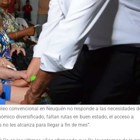
róleo convencional en Neuquén no responde a las necesidades d
mico diversificado, faltan rutas en buen estado, el acceso a
s no les alcanza para llegar a fin de mes”.