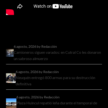
6 agosto, 2026
by Redacción
Camioneros siguen varados: en Cutral Co les donaron
un sabroso almuerzo
6 agosto, 2026
by Redacción
Neuquén entregó 800 armas para su destrucción
definitiva
6 agosto, 2026
by Redacción
Plaza Huincul repatió leña durante el temporal de