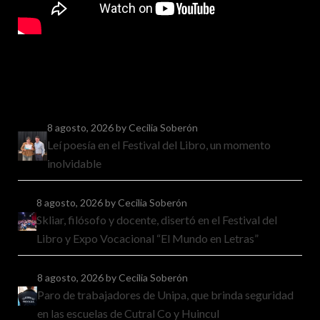
8 agosto, 2026
by Cecilia Soberón
Leí poesía en el Festival del Libro, un momento
inolvidable
8 agosto, 2026
by Cecilia Soberón
Skliar, filósofo y docente, disertó en el Festival del
Libro y Expo Vocacional “El Mundo en Letras”
8 agosto, 2026
by Cecilia Soberón
Paro de trabajadores de Unipa, que brinda seguridad
en las escuelas de Cutral Co y Huincul