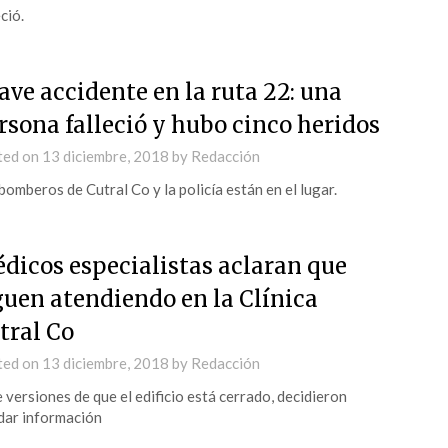
ció.
ave accidente en la ruta 22: una
rsona falleció y hubo cinco heridos
ted on
13 diciembre, 2018
by
Redacción
bomberos de Cutral Co y la policía están en el lugar.
dicos especialistas aclaran que
guen atendiendo en la Clínica
tral Co
ted on
13 diciembre, 2018
by
Redacción
 versiones de que el edificio está cerrado, decidieron
dar información