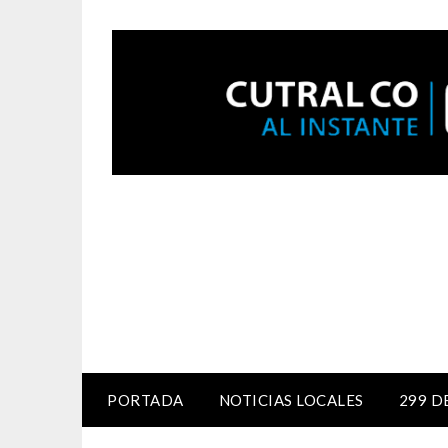
PORTADA
NOTICIAS LOCALES
299 D