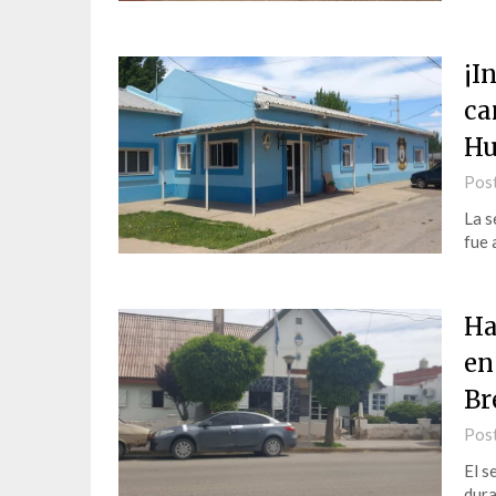
¡I
ca
Hu
Pos
La s
fue 
Ha
en
Br
Pos
El s
dura