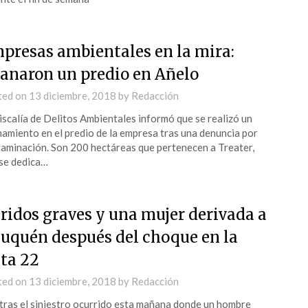
presas ambientales en la mira:
lanaron un predio en Añelo
ted on
13 diciembre, 2018
by
Redacción
iscalía de Delitos Ambientales informó que se realizó un
namiento en el predio de la empresa tras una denuncia por
aminación. Son 200 hectáreas que pertenecen a Treater,
se dedica…
ridos graves y una mujer derivada a
uquén después del choque en la
ta 22
ted on
13 diciembre, 2018
by
Redacción
tras el siniestro ocurrido esta mañana donde un hombre