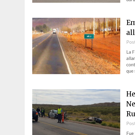
Em
al
Pos
La F
alla
cont
que 
He
Ne
Ru
Pos
Fue 