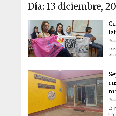
Día:
13 diciembre, 2
Cu
la
Pos
La n
ordi
Se
cu
ro
Pos
Le i
segu