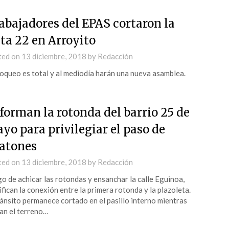
abajadores del EPAS cortaron la
ta 22 en Arroyito
ted on
13 diciembre, 2018
by
Redacción
loqueo es total y al mediodía harán una nueva asamblea.
forman la rotonda del barrio 25 de
yo para privilegiar el paso de
atones
ted on
13 diciembre, 2018
by
Redacción
o de achicar las rotondas y ensanchar la calle Eguinoa,
fican la conexión entre la primera rotonda y la plazoleta.
ránsito permanece cortado en el pasillo interno mientras
an el terreno…