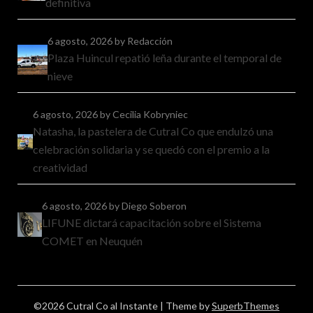
definitiva
6 agosto, 2026
by Redacción
Plaza Huincul repatió leña durante el temporal de
nieve
6 agosto, 2026
by Cecilia Kobryniec
Natasha, la pastelera de Cutral Co que endulzó una
celebración solidaria y se quedó con el premio a la
creatividad
6 agosto, 2026
by Diego Soberon
LIFUNE dictará capacitación sobre el Sistema
COMET en Neuquén
©2026 Cutral Co al Instante
| Theme by
SuperbThemes