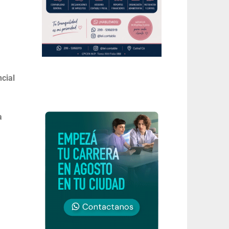
ncial
a