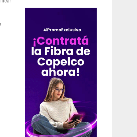
ficar
s