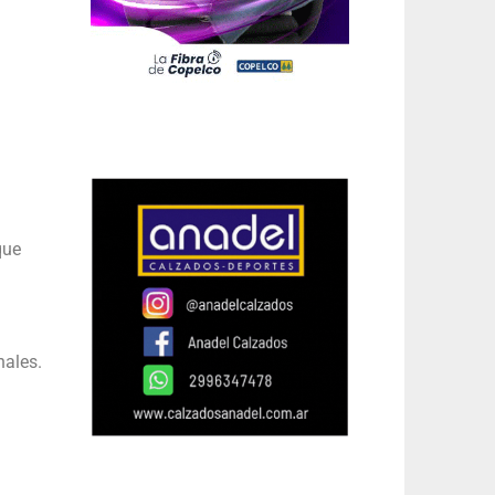
que
nales.