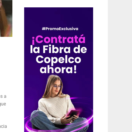
os a
que
ncia