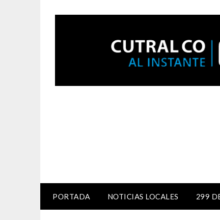
PORTADA
NOTICIAS LOCALES
299 D