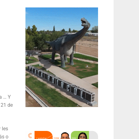
a … Y
 21 de
 les
ás o