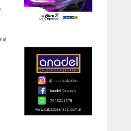
s
 el