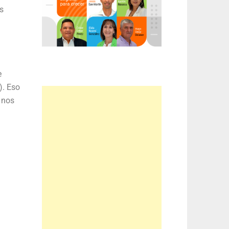
s
e
). Eso
 nos