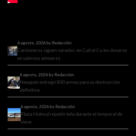
6 agosto, 2026
by Redacción
Camioneros siguen varados: en Cutral Co les donaron
un sabroso almuerzo
6 agosto, 2026
by Redacción
Neuquén entregó 800 armas para su destrucción
definitiva
6 agosto, 2026
by Redacción
Plaza Huincul repatió leña durante el temporal de
nieve