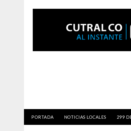
PORTADA
NOTICIAS LOCALES
299 D