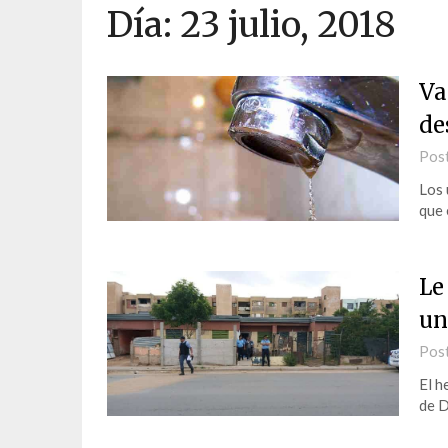
Día:
23 julio, 2018
Va
de
Pos
Los 
que 
Le
un
Pos
El h
de D