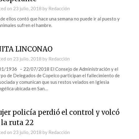
ted on
23 julio, 2018
by
Redacción
de ellos contó que hace una semana no puede ir al puesto y
animales sufren el hambre.
ITA LINCONAO
ted on
23 julio, 2018
by
Redacción
1/1936 – 22/07/2018 El Consejo de Administración y el
po de Delegados de Copelco participan el fallecimiento de
sociada y comunican que sus restos velados en Iglesia
gélica ubicada en San…
jer policía perdió el control y volcó
 la ruta 22
ted on
23 julio, 2018
by
Redacción