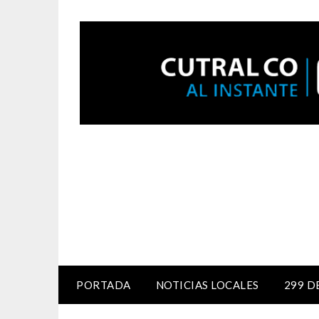
PORTADA
NOTICIAS LOCALES
299 D