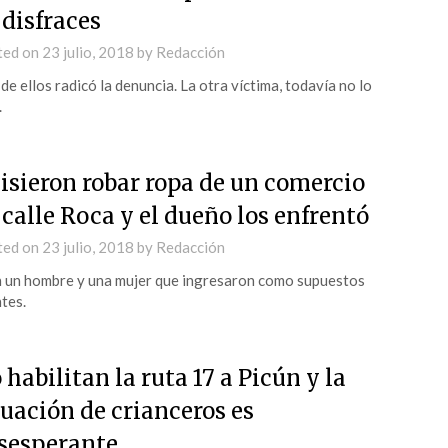
 disfraces
ted on
23 julio, 2018
by
Redacción
de ellos radicó la denuncia. La otra víctima, todavía no lo
.
isieron robar ropa de un comercio
 calle Roca y el dueño los enfrentó
ted on
23 julio, 2018
by
Redacción
 un hombre y una mujer que ingresaron como supuestos
ntes.
 habilitan la ruta 17 a Picún y la
tuación de crianceros es
sesperante