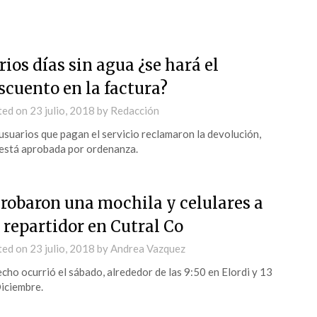
rios días sin agua ¿se hará el
scuento en la factura?
ted on
23 julio, 2018
by
Redacción
usuarios que pagan el servicio reclamaron la devolución,
está aprobada por ordenanza.
 robaron una mochila y celulares a
 repartidor en Cutral Co
ted on
23 julio, 2018
by
Andrea Vazquez
echo ocurrió el sábado, alrededor de las 9:50 en Elordi y 13
iciembre.