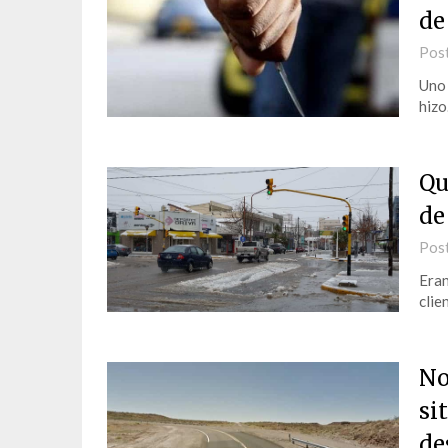
de
Pos
Uno 
hizo
Qu
de
Pos
Eran
clie
No
si
de