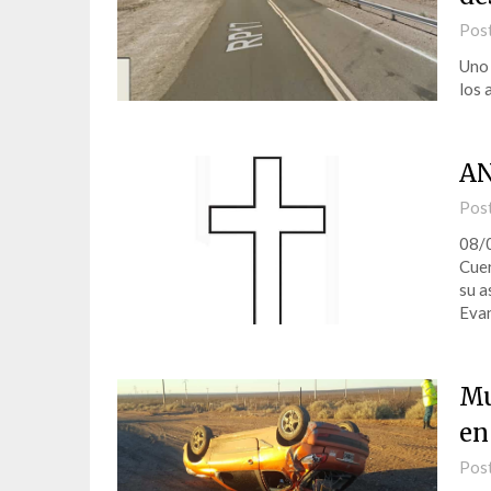
Pos
Uno 
los 
AN
Pos
08/0
Cuer
su a
Evan
Mu
en
Pos