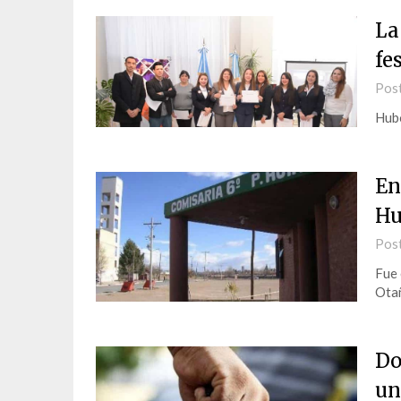
La
fe
Pos
Hubo
En
Hu
Pos
Fue 
Ota
Do
un