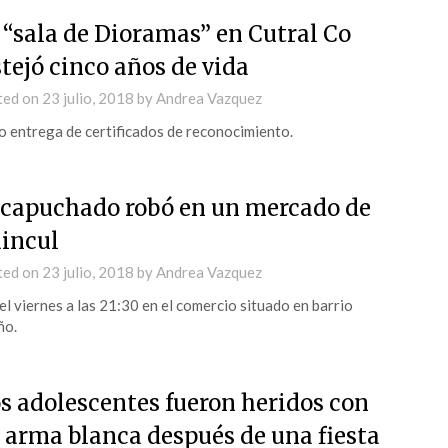
 “sala de Dioramas” en Cutral Co
stejó cinco años de vida
ted on
23 julio, 2018
by
Andrea Vazquez
 entrega de certificados de reconocimiento.
capuchado robó en un mercado de
incul
ted on
23 julio, 2018
by
Andrea Vazquez
el viernes a las 21:30 en el comercio situado en barrio
ño.
s adolescentes fueron heridos con
 arma blanca después de una fiesta