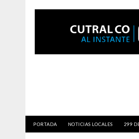
PORTADA
NOTICIAS LOCALES
299 D