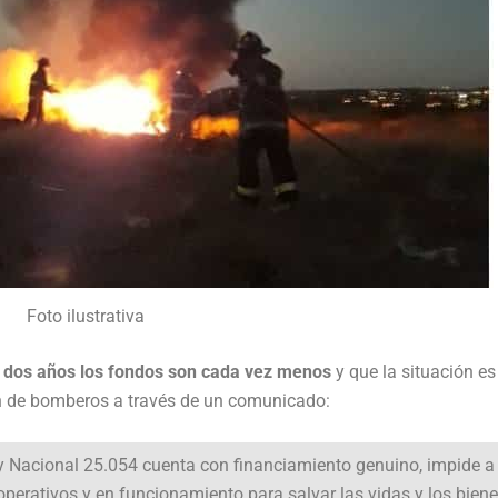
Foto ilustrativa
s dos años los fondos son cada vez menos
y que la situación e
ón de bomberos a través de un comunicado:
Ley Nacional 25.054 cuenta con financiamiento genuino, impide a
erativos y en funcionamiento para salvar las vidas y los bien