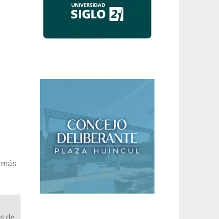
s más
es de