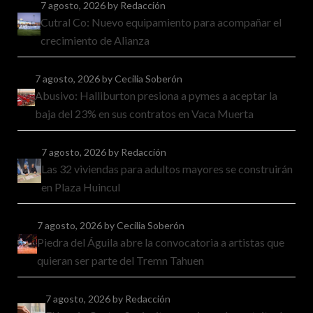
7 agosto, 2026
by Redacción
Cutral Co: Nuevo equipamiento para acompañar el
crecimiento de Alianza
7 agosto, 2026
by Cecilia Soberón
Abusivo: Halliburton presiona a pymes a aceptar la
baja del 23% en sus contratos en Vaca Muerta
7 agosto, 2026
by Redacción
Las 32 viviendas para adultos mayores se construirán
en Plaza Huincul
7 agosto, 2026
by Cecilia Soberón
Piedra del Águila abre la convocatoria a artistas que
quieran ser parte del Tremn Tahuen
7 agosto, 2026
by Redacción