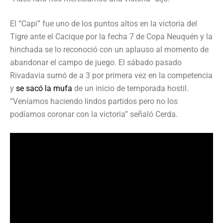
El “Capi” fue uno de los puntos altos en la victoria del
Tigre ante el Cacique por la fecha 7 de Copa Neuquén y la
hinchada se lo reconoció con un aplauso al momento de
abandonar el campo de juego. El sábado pasado
Rivadavia sumó de a 3 por primera vez en la competencia
y
se sacó la mufa
de un inicio de temporada hostil.
“Veníamos haciendo lindos partidos pero no los
podíamos coronar con la victoria” señaló Cerda.