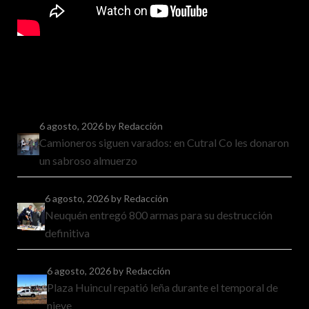
6 agosto, 2026
by Redacción
Camioneros siguen varados: en Cutral Co les donaron
un sabroso almuerzo
6 agosto, 2026
by Redacción
Neuquén entregó 800 armas para su destrucción
definitiva
6 agosto, 2026
by Redacción
Plaza Huincul repatió leña durante el temporal de
nieve