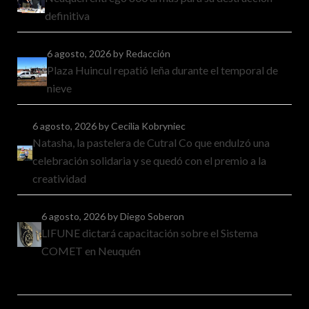
definitiva
6 agosto, 2026
by Redacción
Plaza Huincul repatió leña durante el temporal de
nieve
6 agosto, 2026
by Cecilia Kobryniec
Natasha, la pastelera de Cutral Co que endulzó una
celebración solidaria y se quedó con el premio a la
creatividad
6 agosto, 2026
by Diego Soberon
LIFUNE dictará capacitación sobre el Sistema
COMET en Neuquén