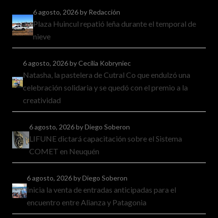
6 agosto, 2026
by Redacción
Plaza Huincul repatió leña durante el temporal de
nieve
6 agosto, 2026
by Cecilia Kobryniec
Natasha, la pastelera de Cutral Co que endulzó una
celebración solidaria y se quedó con el premio a la
creatividad
6 agosto, 2026
by Diego Soberon
LIFUNE dictará capacitación sobre el Sistema
COMET en Neuquén
6 agosto, 2026
by Diego Soberon
Inicia la venta de entradas anticipadas para el
encuentro entre Alianza y Patagonia