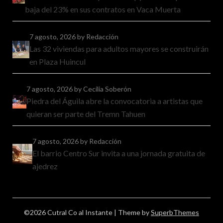
baja del 23% en sus contratos en Vaca Muerta
7 agosto, 2026
by Redacción
Las 32 viviendas para adultos mayores se construirán
en Plaza Huincul
7 agosto, 2026
by Cecilia Soberón
Piedra del Águila abre la convocatoria a artistas que
quieran ser parte del Tremn Tahuen
7 agosto, 2026
by Redacción
El barrio Centro Sur invita a una jornada gratuita de
ajedrez
©2026 Cutral Co al Instante
| Theme by
SuperbThemes