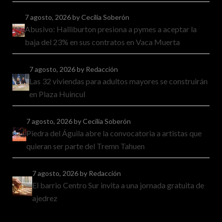
7 agosto, 2026
by Cecilia Soberón
Abusivo: Halliburton presiona a pymes a aceptar la
baja del 23% en sus contratos en Vaca Muerta
7 agosto, 2026
by Redacción
Las 32 viviendas para adultos mayores se construirán
en Plaza Huincul
7 agosto, 2026
by Cecilia Soberón
Piedra del Águila abre la convocatoria a artistas que
quieran ser parte del Tremn Tahuen
7 agosto, 2026
by Redacción
El barrio Centro Sur invita a una jornada gratuita de
ajedrez