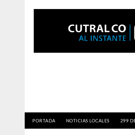
PORTADA
NOTICIAS LOCALES
299 D