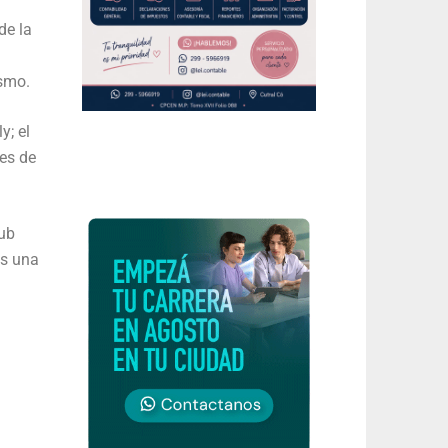
de la
ismo.
y; el
les de
lub
es una