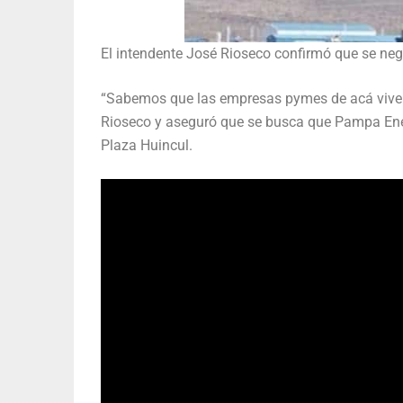
El intendente José Rioseco confirmó que se neg
“Sabemos que las empresas pymes de acá viven 
Rioseco y aseguró que se busca que Pampa Ener
Plaza Huincul.