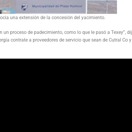
ocia una extensión de la concesión del yacimiento.
un proceso de padecimiento, como lo que le pasó a Texey”, di
gía contrate a proveedores de servicio que sean de Cutral Co y