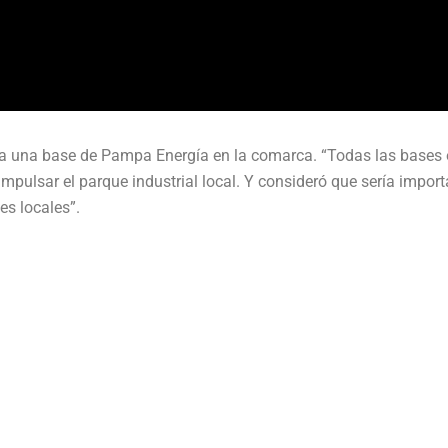
a una base de Pampa Energía en la comarca. “Todas las bases 
impulsar el parque industrial local. Y consideró que sería impor
s locales”.