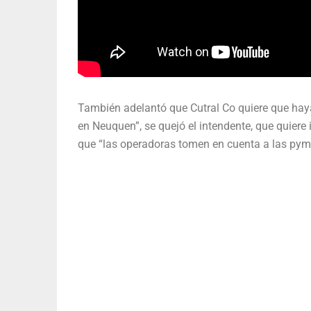
También adelantó que Cutral Co quiere que hay
en Neuquen”, se quejó el intendente, que quiere 
que “las operadoras tomen en cuenta a las pyme