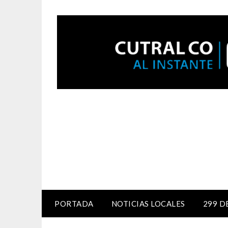
PORTADA
NOTICIAS LOCALES
299 D