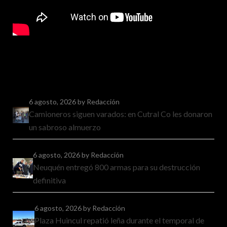
6 agosto, 2026
by Redacción
Camioneros siguen varados: en Cutral Co les donaron
un sabroso almuerzo
6 agosto, 2026
by Redacción
Neuquén entregó 800 armas para su destrucción
definitiva
6 agosto, 2026
by Redacción
Plaza Huincul repatió leña durante el temporal de