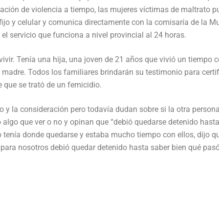
relación de violencia a tiempo, las mujeres víctimas de maltrato 
fijo y celular y comunica directamente con la comisaría de la Mu
el servicio que funciona a nivel provincial al 24 horas.
ivir. Tenía una hija, una joven de 21 años que vivió un tiempo c
su madre. Todos los familiares brindarán su testimonio para certif
 que se trató de un femicidio.
ato y la consideración pero todavía dudan sobre si la otra person
o algo que ver o no y opinan que “debió quedarse detenido hast
o tenía donde quedarse y estaba mucho tiempo con ellos, dijo q
para nosotros debió quedar detenido hasta saber bien qué pasó