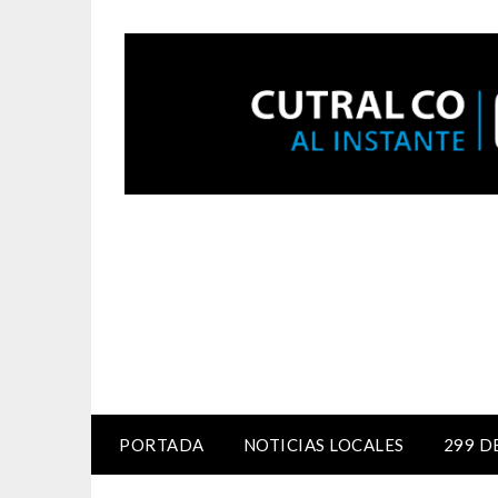
PORTADA
NOTICIAS LOCALES
299 D