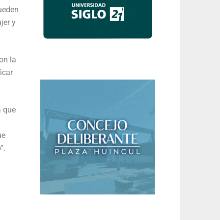
pueden
jer y
on la
icar
a que
a
ue
”.