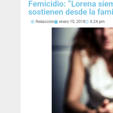
Femicidio: “Lorena si
sostienen desde la fami
Redacción
enero 10, 2018
6:24 pm