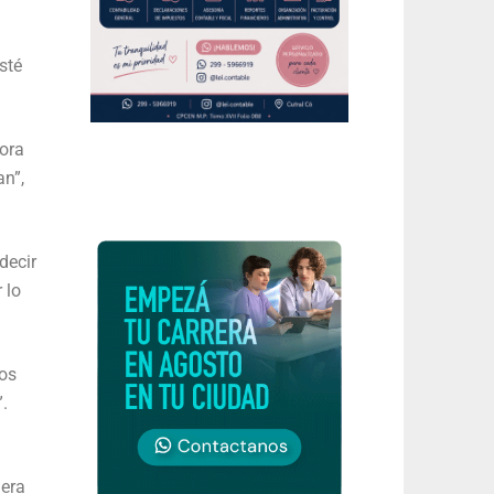
sté
hora
an”,
decir
 lo
os
.
 era