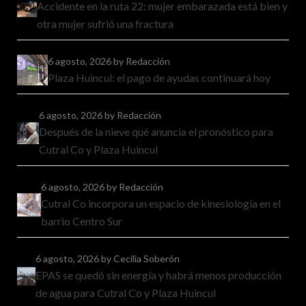
Accidente en la ruta 22: mujer embarazada está bien y
otra mujer sufrió una fractura
6 agosto, 2026
by Redacción
Plaza Huincul: el pago de ayudas continuará hoy
6 agosto, 2026
by Redacción
Después de la nieve qué anuncia el pronóstico para
Cutral Co y Plaza Huincul
6 agosto, 2026
by Redacción
Cutral Co incorpora un espacio de kinesiología en el
barrio Centro Sur
6 agosto, 2026
by Cecilia Soberón
EPAS se quedó sin energía y habrá menos producción
de agua para Cutral Co y Plaza Huincul