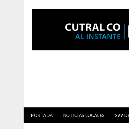
PORTADA
NOTICIAS LOCALES
299 D