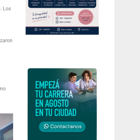
. Los
izaron
y
 no