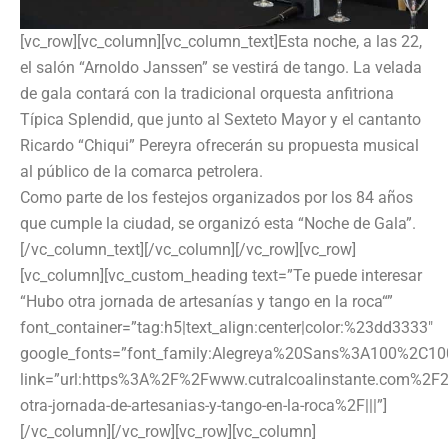
[vc_row][vc_column][vc_column_text]Esta noche, a las 22,
el salón “Arnoldo Janssen” se vestirá de tango. La velada
de gala contará con la tradicional orquesta anfitriona
Típica Splendid, que junto al Sexteto Mayor y el cantanto
Ricardo “Chiqui” Pereyra ofrecerán su propuesta musical
al público de la comarca petrolera.
Como parte de los festejos organizados por los 84 años
que cumple la ciudad, se organizó esta “Noche de Gala”.
[/vc_column_text][/vc_column][/vc_row][vc_row]
[vc_column][vc_custom_heading text=”Te puede interesar
“Hubo otra jornada de artesanías y tango en la roca“”
font_container=”tag:h5|text_align:center|color:%23dd3333″
google_fonts=”font_family:Alegreya%20Sans%3A100%2C10
link=”url:https%3A%2F%2Fwww.cutralcoalinstante.com%
otra-jornada-de-artesanias-y-tango-en-la-roca%2F|||”]
[/vc_column][/vc_row][vc_row][vc_column]