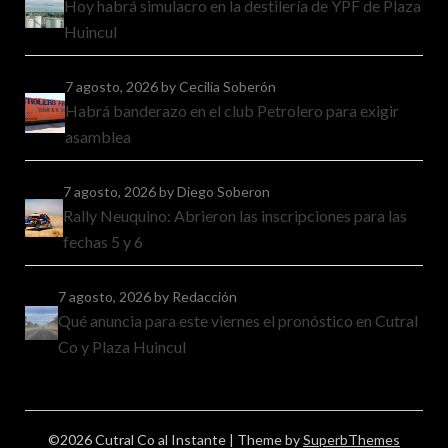
Hoy habrá simulacro en la destilería de YPF de Plaza
Huincul
7 agosto, 2026
by Cecilia Soberón
Habrá banderazo en el club Petrolero para exigir
asamblea
7 agosto, 2026
by Diego Soberon
Rally Neuquino: Abrieron las inscripciones para las
fechas 5 y 6
7 agosto, 2026
by Redacción
Qué anuncia para este viernes el pronóstico en Cutral
Co y Plaza Huincul
©2026 Cutral Co al Instante
| Theme by
SuperbThemes