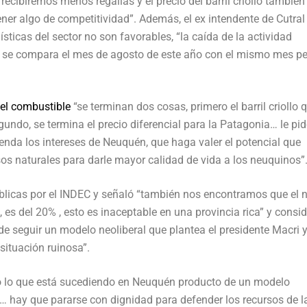
recibiremos menos regalías y el precio del barril criollo también
ener algo de competitividad”. Además, el ex intendente de Cutral
sticas del sector no son favorables, “la caída de la actividad
, se compara el mes de agosto de este año con el mismo mes pe
 del combustible
“se terminan dos cosas, primero el barril criollo 
undo, se termina el precio diferencial para la Patagonia… le pid
enda los intereses de Neuquén, que haga valer el potencial que
os naturales para darle mayor calidad de vida a los neuquinos”
úblicas por el INDEC y señaló “también nos encontramos que el n
es del 20% , esto es inaceptable en una provincia rica” y consi
e seguir un modelo neoliberal que plantea el presidente Macri y
situación ruinosa”.
do lo que está sucediendo en Neuquén producto de un modelo
… hay que pararse con dignidad para defender los recursos de l