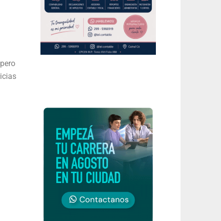
 pero
icias