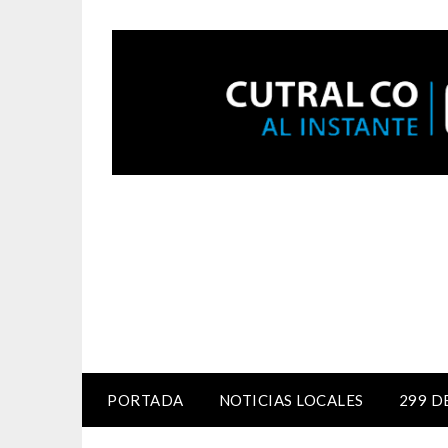
PORTADA
NOTICIAS LOCALES
299 D