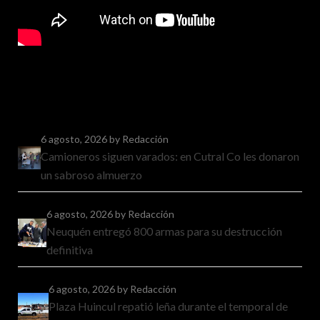
6 agosto, 2026
by Redacción
Camioneros siguen varados: en Cutral Co les donaron
un sabroso almuerzo
6 agosto, 2026
by Redacción
Neuquén entregó 800 armas para su destrucción
definitiva
6 agosto, 2026
by Redacción
Plaza Huincul repatió leña durante el temporal de