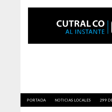
PORTADA
NOTICIAS LOCALES
299 D