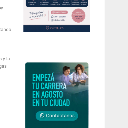
oy
otando
 y la
agas