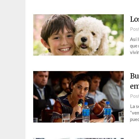
Lo
Pos
Así 
que 
vivi
Bu
em
Pos
La s
“ven
pued