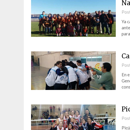
Na
Pos
Ya c
ante
para
Ca
Pos
En e
Gene
cons
Pi
Pos
Picú