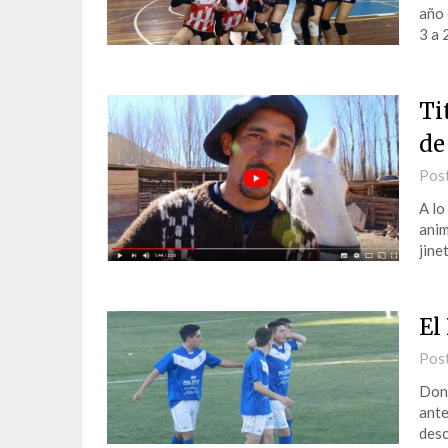
año 
3 a 
Ti
de
Pos
A lo
anim
jine
El
Pos
Don 
ante
desc