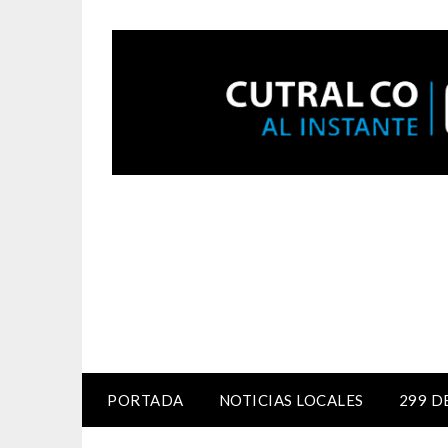
PORTADA
NOTICIAS LOCALES
299 D