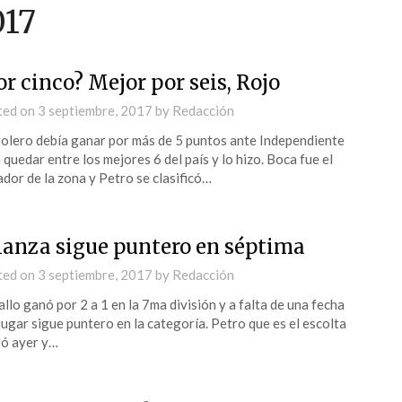
017
or cinco? Mejor por seis, Rojo
ted on
3 septiembre, 2017
by
Redacción
olero debía ganar por más de 5 puntos ante Independiente
 quedar entre los mejores 6 del país y lo hizo. Boca fue el
dor de la zona y Petro se clasificó…
ianza sigue puntero en séptima
ted on
3 septiembre, 2017
by
Redacción
allo ganó por 2 a 1 en la 7ma división y a falta de una fecha
jugar sigue puntero en la categoría. Petro que es el escolta
ó ayer y…