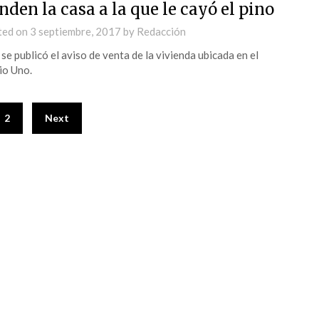
nden la casa a la que le cayó el pino
ted on
3 septiembre, 2017
by
Redacción
se publicó el aviso de venta de la vivienda ubicada en el
io Uno.
2
Next