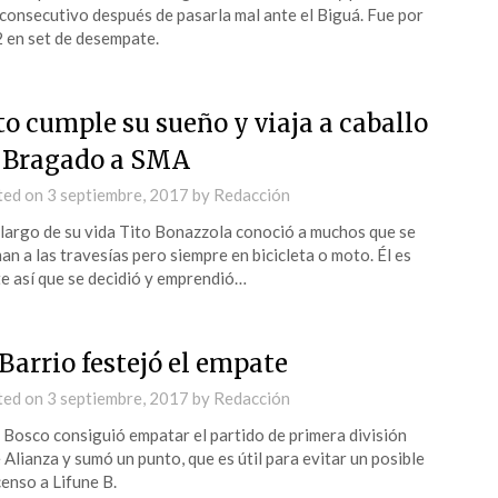
consecutivo después de pasarla mal ante el Biguá. Fue por
2 en set de desempate.
to cumple su sueño y viaja a caballo
 Bragado a SMA
ted on
3 septiembre, 2017
by
Redacción
 largo de su vida Tito Bonazzola conoció a muchos que se
an a las travesías pero siempre en bicicleta o moto. Él es
te así que se decidió y emprendió…
 Barrio festejó el empate
ted on
3 septiembre, 2017
by
Redacción
Bosco consiguió empatar el partido de primera división
 Alianza y sumó un punto, que es útil para evitar un posible
enso a Lifune B.