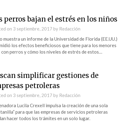
s perros bajan el estrés en los niños
ted on
3 septiembre, 2017
by
Redacción
lo muestra un informe de la Universidad de Florida (EE.UU.)
midió los efectos beneficiosos que tiene para los menores
r con perros y cómo los niveles de estrés de estos…
scan simplificar gestiones de
presas petroleras
ted on
3 septiembre, 2017
by
Redacción
enadora Lucila Crexell impulsa la creación de una sola
tanilla” para que las empresas de servicios petroleras
an hacer todos los trámites en un solo lugar.