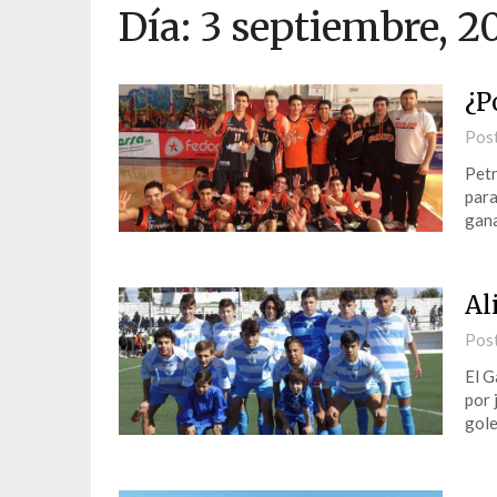
Día:
3 septiembre, 2
¿P
Pos
Petr
para
gana
Al
Pos
El G
por 
gole