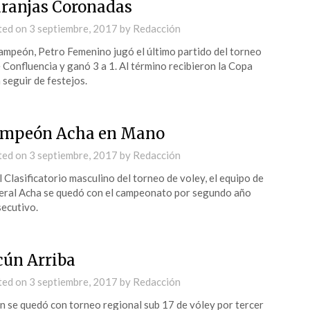
ranjas Coronadas
ted on
3 septiembre, 2017
by
Redacción
ampeón, Petro Femenino jugó el último partido del torneo
 Confluencia y ganó 3 a 1. Al término recibieron la Copa
 seguir de festejos.
mpeón Acha en Mano
ted on
3 septiembre, 2017
by
Redacción
l Clasificatorio masculino del torneo de voley, el equipo de
ral Acha se quedó con el campeonato por segundo año
ecutivo.
cún Arriba
ted on
3 septiembre, 2017
by
Redacción
n se quedó con torneo regional sub 17 de vóley por tercer