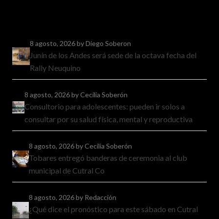
8 agosto, 2026
by Diego Soberon
Junín de los Andes será sede de la octava fecha del
Rally Neuquino
8 agosto, 2026
by Cecilia Soberón
Consultorio para adolescentes: pueden ir solos a
consultar por su salud física, mental y reproductiva
8 agosto, 2026
by Cecilia Soberón
Tobares entregó banderas de ceremonia al club
municipal de Cutral Co
8 agosto, 2026
by Redacción
¿Qué dice el pronóstico para este sábado en Cutral