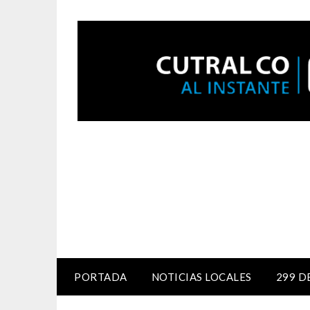
PORTADA
NOTICIAS LOCALES
299 D