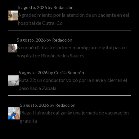
5 agosto, 2026
by Redacción
Agradecimiento por la atención de un paciente en eel
hospital de Cutral Co
5 agosto, 2026
by Redacción
Neuquén licitará el primer mamógrafo digital para el
hospital de Rincón de los Sauces
5 agosto, 2026
by Cecilia Soberón
Ruta 22: un conductor volcó por la nieve y cierran el
paso hacia Zapala
5 agosto, 2026
by Redacción
Plaza Huincul: realizarán una jornada de vacunación
gratuita