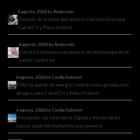
6 agosto, 2026
by Redacción
Después de la nieve qué anuncia el pronóstico para
Cutral Co y Plaza Huincul
6 agosto, 2026
by Redacción
Cutral Co incorpora un espacio de kinesiología en el
barrio Centro Sur
6 agosto, 2026
by Cecilia Soberón
EPAS se quedó sin energía y habrá menos producción
de agua para Cutral Co y Plaza Huincul
6 agosto, 2026
by Cecilia Soberón
Precaución: las rutas hacia Zapala y Rincón de los
Sauces están intransitables este jueves 6