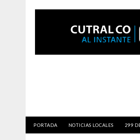
PORTADA
NOTICIAS LOCALES
299 D