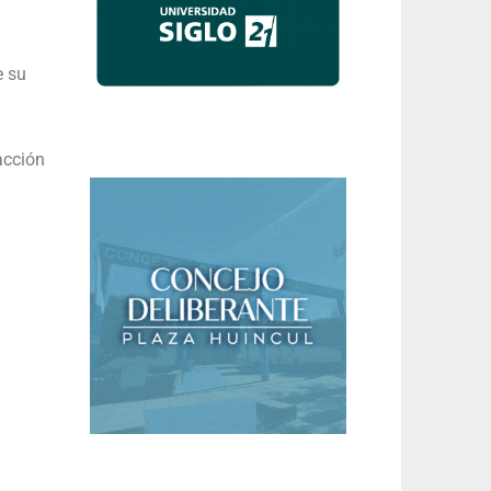
e su
acción