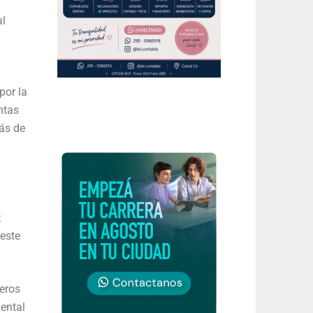
al
por la
ntas
ás de
;
 este
eros
ental