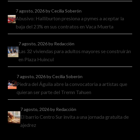
7 agosto, 2026
by Cecilia Soberón
Abusivo: Halliburton presiona a pymes a aceptar la
baja del 23% en sus contratos en Vaca Muerta
7 agosto, 2026
by Redacción
Las 32 viviendas para adultos mayores se construirán
en Plaza Huincul
7 agosto, 2026
by Cecilia Soberón
Piedra del Águila abre la convocatoria a artistas que
quieran ser parte del Tremn Tahuen
7 agosto, 2026
by Redacción
El barrio Centro Sur invita a una jornada gratuita de
ajedrez