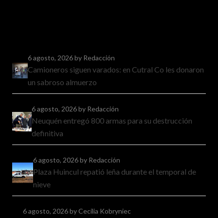
6 agosto, 2026
by Redacción
Camioneros siguen varados: en Cutral Co les donaron
un sabroso almuerzo
6 agosto, 2026
by Redacción
Neuquén entregó 800 armas para su destrucción
definitiva
6 agosto, 2026
by Redacción
Plaza Huincul repatió leña durante el temporal de
nieve
6 agosto, 2026
by Cecilia Kobryniec