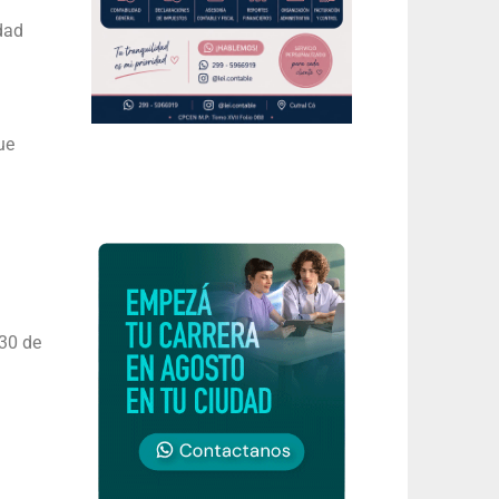
dad
ue
30 de