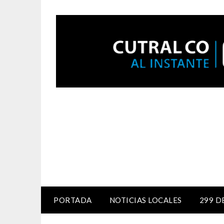
PORTADA
NOTICIAS LOCALES
299 D