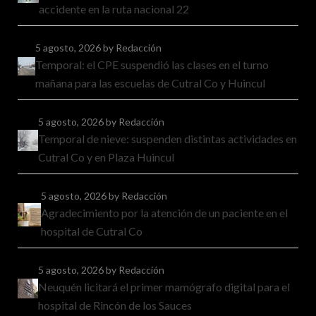
accidente en la ruta nacional 22
5 agosto, 2026
by Redacción
Temporal: el CPE suspendió las clases en el turno
mañana para las escuelas de Cutral Co y Huincul
5 agosto, 2026
by Redacción
Temporal de nieve: suspenden distintas actividades en
Cutral Co y en Plaza Huincul
5 agosto, 2026
by Redacción
Agradecimiento por la atención de un paciente en el
hospital de Cutral Co
5 agosto, 2026
by Redacción
Neuquén licitará el primer mamógrafo digital para el
hospital de Rincón de los Sauces