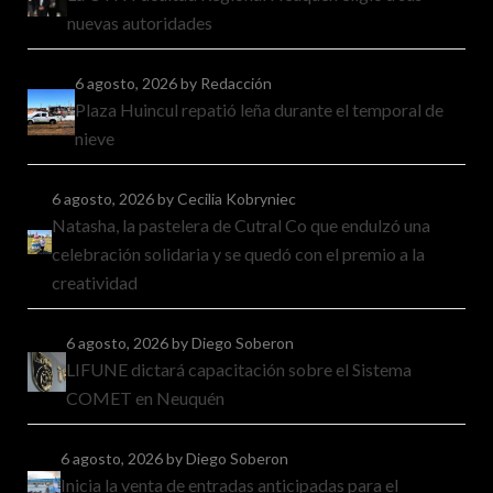
nuevas autoridades
6 agosto, 2026
by Redacción
Plaza Huincul repatió leña durante el temporal de
nieve
6 agosto, 2026
by Cecilia Kobryniec
Natasha, la pastelera de Cutral Co que endulzó una
celebración solidaria y se quedó con el premio a la
creatividad
6 agosto, 2026
by Diego Soberon
LIFUNE dictará capacitación sobre el Sistema
COMET en Neuquén
6 agosto, 2026
by Diego Soberon
Inicia la venta de entradas anticipadas para el