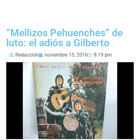
“Mellizos Pehuenches” de
luto: el adiós a Gilberto
Redacción
noviembre 15, 2016
8:19 pm