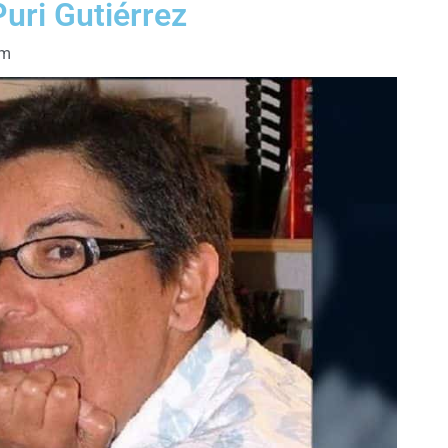
 Puri Gutiérrez
pm