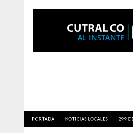
PORTADA
NOTICIAS LOCALES
299 D