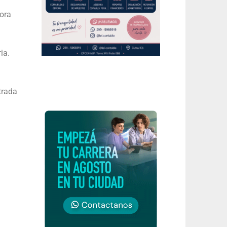
tora
ia.
ntrada