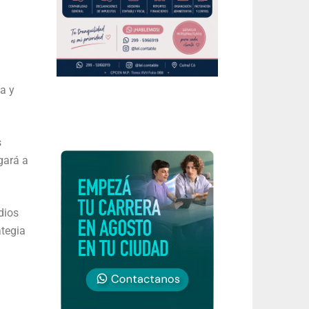
a y
s
gará a
dios
ategia