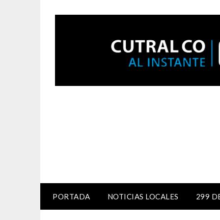
PORTADA
NOTICIAS LOCALES
299 D