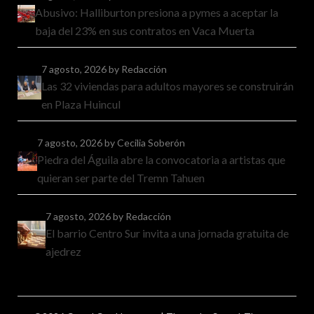
Abusivo: Halliburton presiona a pymes a aceptar la
baja del 23% en sus contratos en Vaca Muerta
7 agosto, 2026
by Redacción
Las 32 viviendas para adultos mayores se construirán
en Plaza Huincul
7 agosto, 2026
by Cecilia Soberón
Piedra del Águila abre la convocatoria a artistas que
quieran ser parte del Tremn Tahuen
7 agosto, 2026
by Redacción
El barrio Centro Sur invita a una jornada gratuita de
ajedrez