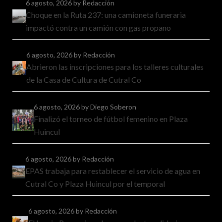
6 agosto, 2026
by Redacción
Choque en la Ruta 237: una camioneta funeraria
impactó contra un camión con gas propano
6 agosto, 2026
by Redacción
Abrieron las inscripciones para los talleres culturales
de la Casa de Cultura de Cutral Co
6 agosto, 2026
by Diego Soberon
Finalizó el torneo de fútbol femenino en Plaza
Huincul
6 agosto, 2026
by Redacción
EPAS trabaja para restablecer el servicio de agua en
Cutral Co y Plaza Huincul por el temporal
6 agosto, 2026
by Redacción