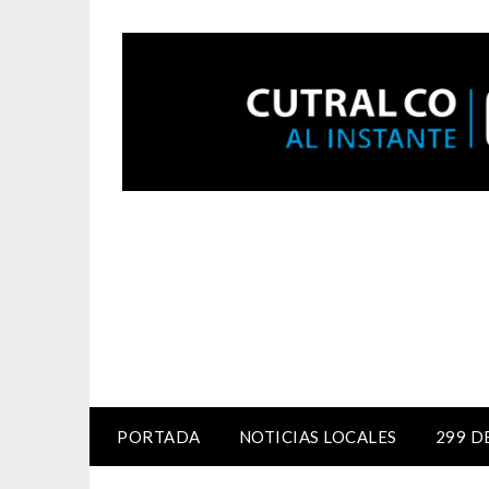
PORTADA
NOTICIAS LOCALES
299 D